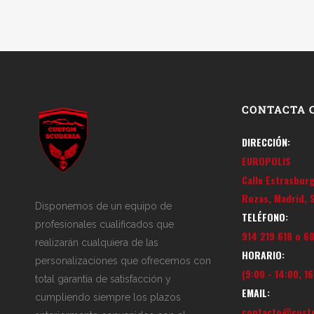
CONTACTA 
DIRECCIÓN:
EUROPOLIS
Calle Estrasbur
Rozas, Madrid, 
Disponemos de un equipo de
TELÉFONO:
profesionales cualificados que
914 219 618 o 6
realizarán cualquiera de las
HORARIO:
personalizaciones que ofrecemos con
(9:00 - 14:00, 16
total garantía de satisfacción y
EMAIL:
cumpliendo siempre los plazos
contacto@custo