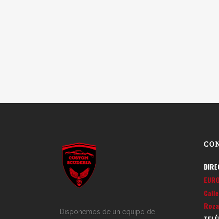
CO
DIRE
EUR
Call
Roza
Disponemos de un equipo de
TELÉ