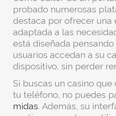
probado numerosas plat
destaca por ofrecer una 
adaptada a las necesida
está diseñada pensando e
usuarios accedan a su c
dispositivo, sin perder re
Si buscas un casino que 
tu teléfono, no puedes pa
midas
. Además, su interfa