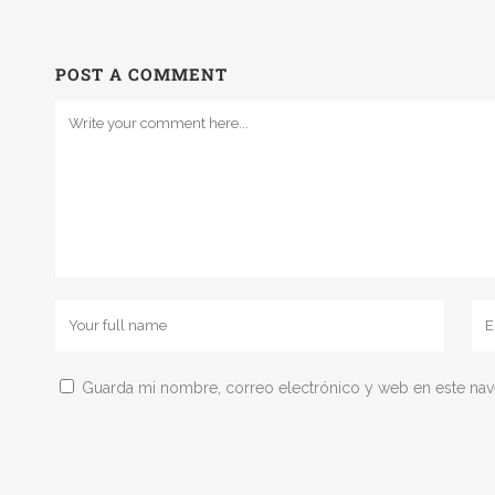
POST A COMMENT
Guarda mi nombre, correo electrónico y web en este na