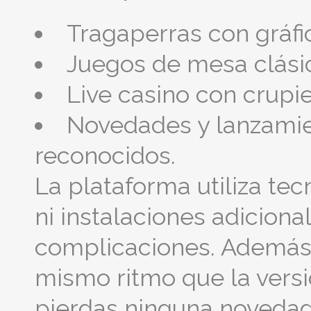
Tragaperras con gráfi
Juegos de mesa clásic
Live casino con crupie
Novedades y lanzamie
reconocidos.
La plataforma utiliza te
ni instalaciones adiciona
complicaciones. Además, 
mismo ritmo que la versi
pierdas ninguna novedad