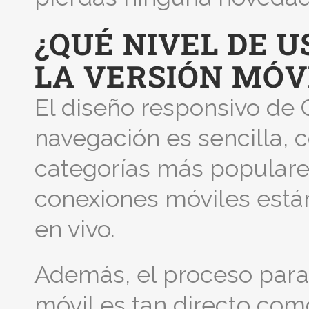
¿QUÉ NIVEL DE U
LA VERSIÓN MÓV
El diseño responsivo de 
navegación es sencilla, 
categorías más populares
conexiones móviles estánd
en vivo.
Además, el proceso para 
móvil es tan directo co