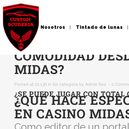
Nosotros
Tintado de lunas
22 ENE
¿SE PUED
COMODIDAD DESD
MIDAS?
Posted at 01:13h
in
Sin categoría
by
Admin Seo
0 Comm
¿SE PUEDE JUGAR CON TOTAL 
¿QUÉ HACE ESPEC
EN CASINO MIDA
Como editor de un portal