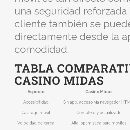
una seguridad reforzada 
cliente también se puede
directamente desde la a
comodidad.
TABLA COMPARATIV
CASINO MIDAS
Aspecto
Casino Midas
Accesibilidad
Sin app, acceso vía navegador HT
Catálogo móvil
Completo y actualizado
Velocidad de carga
Alta, optimizada para móviles