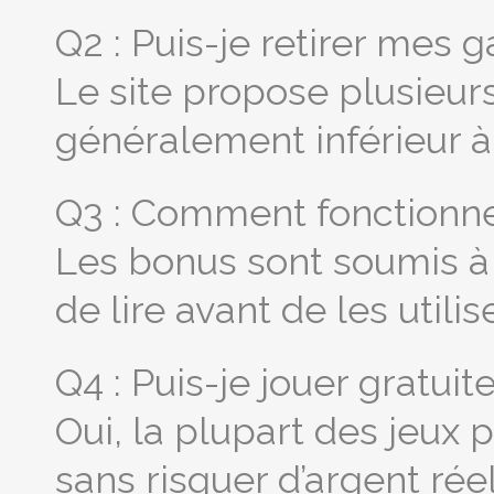
Q2 : Puis-je retirer mes 
Le site propose plusieur
généralement inférieur à
Q3 : Comment fonctionnen
Les bonus sont soumis à 
de lire avant de les utili
Q4 : Puis-je jouer gratui
Oui, la plupart des jeux
sans risquer d’argent réel