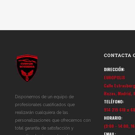
CONTACTA 
DIRECCIÓN:
EUROPOLIS
Calle Estrasbur
Rozas, Madrid, 
Disponemos de un equipo de
TELÉFONO:
profesionales cualificados que
914 219 618 o 6
realizarán cualquiera de las
HORARIO:
personalizaciones que ofrecemos con
(9:00 - 14:00, 16
total garantía de satisfacción y
EMAIL: