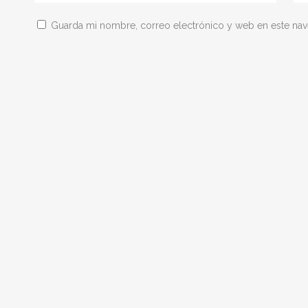
Guarda mi nombre, correo electrónico y web en este na