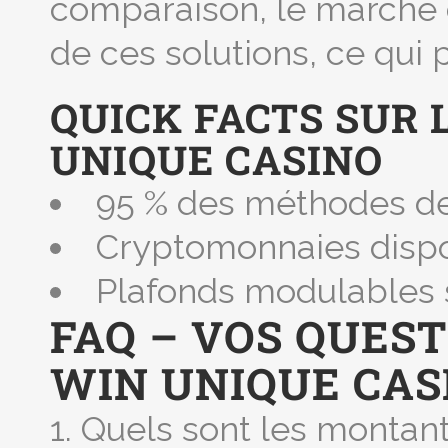
comparaison, le marché 
de ces solutions, ce qui
QUICK FACTS SUR 
UNIQUE CASINO
95 % des méthodes de
Cryptomonnaies dispon
Plafonds modulables se
FAQ – VOS QUEST
WIN UNIQUE CAS
1. Quels sont les monta