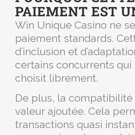
PAIEMENT EST UN
Win Unique Casino ne se
paiement standards. Cette
d’inclusion et d’adaptati
certains concurrents qui 
choisit librement.
De plus, la compatibilit
valeur ajoutée. Cela perm
transactions quasi instan