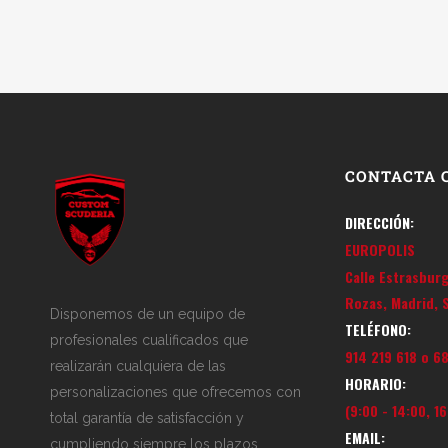
CONTACTA 
DIRECCIÓN:
EUROPOLIS
Calle Estrasbur
Rozas, Madrid, 
Disponemos de un equipo de
TELÉFONO:
profesionales cualificados que
914 219 618 o 6
realizarán cualquiera de las
HORARIO:
personalizaciones que ofrecemos con
(9:00 - 14:00, 16
total garantía de satisfacción y
EMAIL:
cumpliendo siempre los plazos