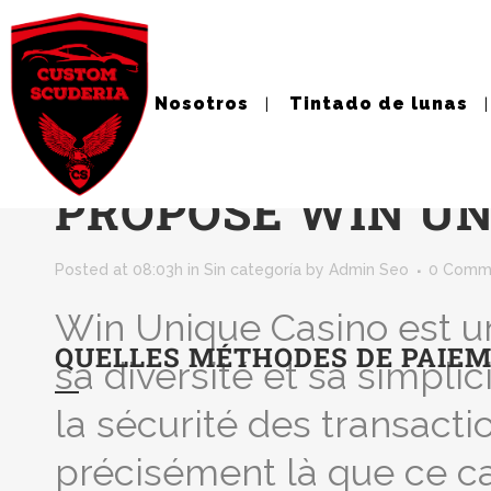
Nosotros
Tintado de lunas
16 ENE
QUELLES 
PROPOSE WIN UN
Posted at 08:03h
in
Sin categoría
by
Admin Seo
0 Comm
Win Unique Casino est un
QUELLES MÉTHODES DE PAIEM
sa diversité et sa simplici
la sécurité des transacti
précisément là que ce c