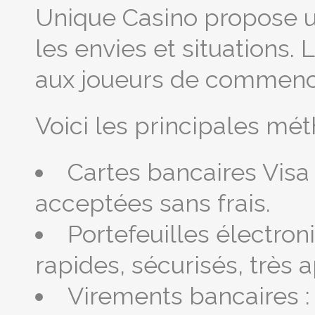
Unique Casino propose u
les envies et situations.
aux joueurs de commence
Voici les principales mét
Cartes bancaires Visa 
acceptées sans frais.
Portefeuilles électron
rapides, sécurisés, très 
Virements bancaires :