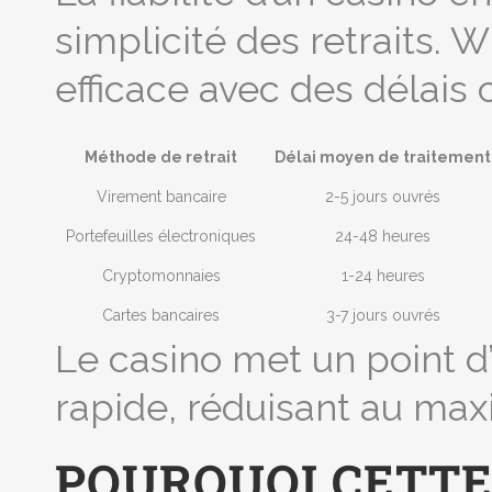
simplicité des retraits. 
efficace avec des délais 
Méthode de retrait
Délai moyen de traitement
Virement bancaire
2-5 jours ouvrés
Portefeuilles électroniques
24-48 heures
Cryptomonnaies
1-24 heures
Cartes bancaires
3-7 jours ouvrés
Le casino met un point d
rapide, réduisant au max
POURQUOI CETTE