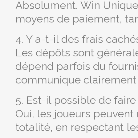
Absolument. Win Unique C
moyens de paiement, tant
4. Y a-t-il des frais cach
Les dépôts sont généralem
dépend parfois du fourni
communique clairement t
5. Est-il possible de faire 
Oui, les joueurs peuvent 
totalité, en respectant 