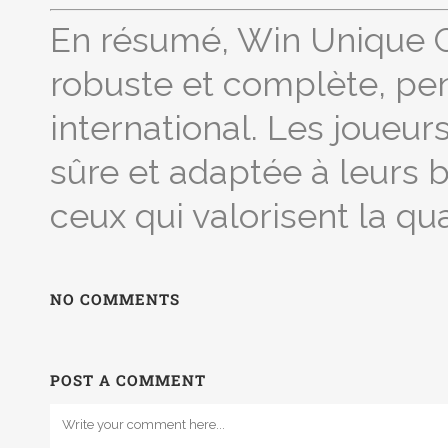
En résumé, Win Unique C
robuste et complète, pen
international. Les joueurs
sûre et adaptée à leurs b
ceux qui valorisent la qu
NO COMMENTS
POST A COMMENT