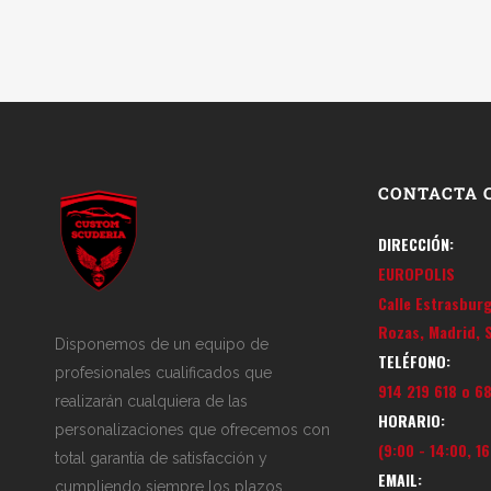
CONTACTA 
DIRECCIÓN:
EUROPOLIS
Calle Estrasbur
Rozas, Madrid, 
Disponemos de un equipo de
TELÉFONO:
profesionales cualificados que
914 219 618 o 6
realizarán cualquiera de las
HORARIO:
personalizaciones que ofrecemos con
(9:00 - 14:00, 16
total garantía de satisfacción y
EMAIL:
cumpliendo siempre los plazos