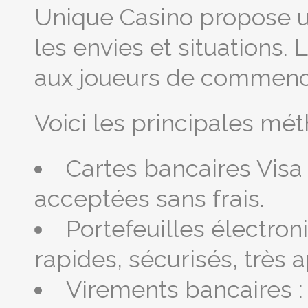
Unique Casino propose u
les envies et situations.
aux joueurs de commence
Voici les principales mét
Cartes bancaires Visa 
acceptées sans frais.
Portefeuilles électron
rapides, sécurisés, très 
Virements bancaires :