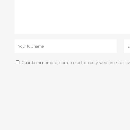
Guarda mi nombre, correo electrónico y web en este na