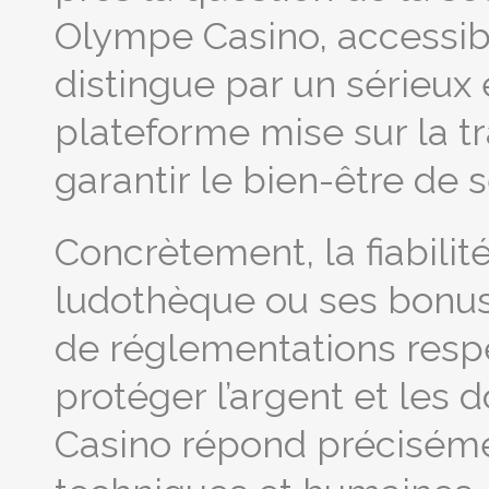
Olympe Casino, accessi
distingue par un sérieux 
plateforme mise sur la t
garantir le bien-être de s
Concrètement, la fiabilit
ludothèque ou ses bonus 
de réglementations resp
protéger l’argent et les
Casino répond préciséme