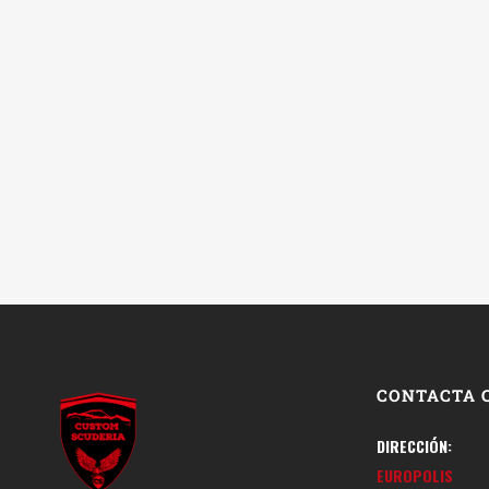
CONTACTA 
DIRECCIÓN:
EUROPOLIS