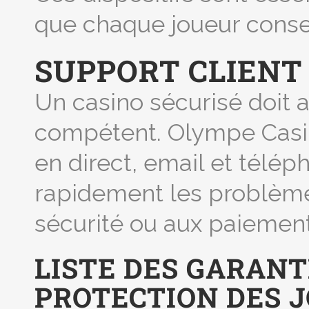
que chaque joueur conser
SUPPORT CLIENT 
Un casino sécurisé doit au
compétent. Olympe Casin
en direct, email et télé
rapidement les problèmes
sécurité ou aux paiement
LISTE DES GARANT
PROTECTION DES 