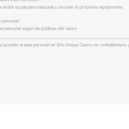
a recibir ayuda personalizada y resolver el problema rápidamente.
a personal?
ón personal según las políticas del casino.
á acceder al área personal en Win Unique Casino sin contratiempos 