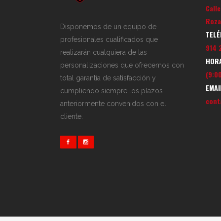
Call
Roza
Disponemos de un equipo de
TELÉ
profesionales cualificados que
914 
realizarán cualquiera de las
HORA
personalizaciones que ofrecemos con
(9:00
total garantía de satisfacción y
EMAI
cumpliendo siempre los plazos
cont
anteriormente convenidos con el
cliente.