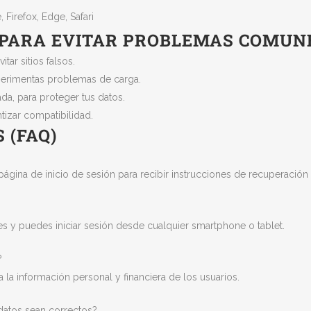
Firefox, Edge, Safari
 PARA EVITAR PROBLEMAS COMUN
tar sitios falsos.
perimentas problemas de carga.
da, para proteger tus datos.
tizar compatibilidad.
 (FAQ)
a página de inicio de sesión para recibir instrucciones de recuperación
s y puedes iniciar sesión desde cualquier smartphone o tablet.
?
a la información personal y financiera de los usuarios.
datos sean correctos?