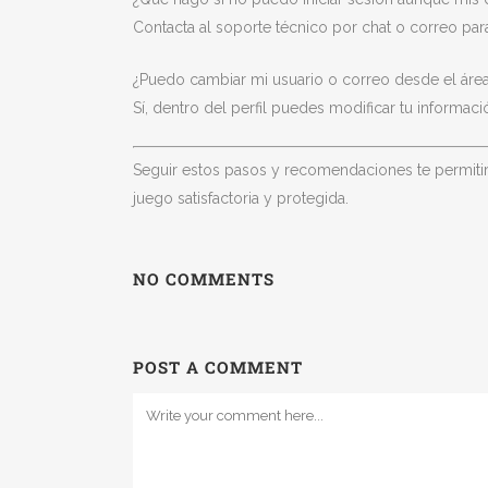
Contacta al soporte técnico por chat o correo par
¿Puedo cambiar mi usuario o correo desde el áre
Sí, dentro del perfil puedes modificar tu informaci
Seguir estos pasos y recomendaciones te permitir
juego satisfactoria y protegida.
NO COMMENTS
POST A COMMENT