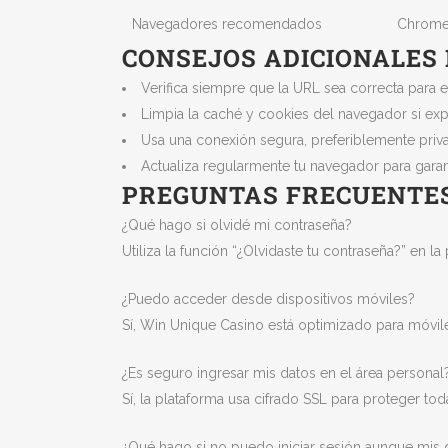
Navegadores recomendados
Chrome, 
CONSEJOS ADICIONALES
Verifica siempre que la URL sea correcta para evi
Limpia la caché y cookies del navegador si ex
Usa una conexión segura, preferiblemente priva
Actualiza regularmente tu navegador para garan
PREGUNTAS FRECUENTES
¿Qué hago si olvidé mi contraseña?
Utiliza la función “¿Olvidaste tu contraseña?” en l
¿Puedo acceder desde dispositivos móviles?
Sí, Win Unique Casino está optimizado para móvile
¿Es seguro ingresar mis datos en el área personal
Sí, la plataforma usa cifrado SSL para proteger tod
¿Qué hago si no puedo iniciar sesión aunque mis 