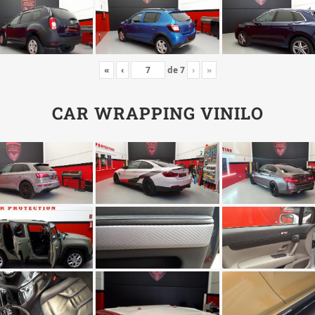
«
‹
de
7
›
»
CAR WRAPPING VINILO