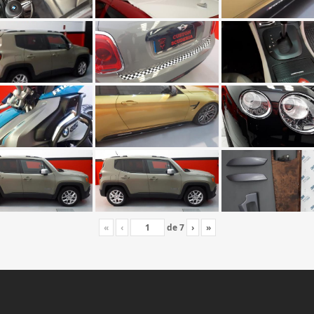
«
‹
de
7
›
»