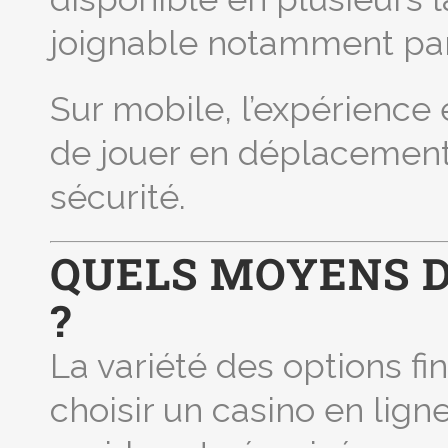
joignable notamment par 
Sur mobile, l’expérience 
de jouer en déplacement 
sécurité.
QUELS MOYENS D
?
La variété des options fi
choisir un casino en lign