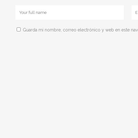
Guarda mi nombre, correo electrónico y web en este na