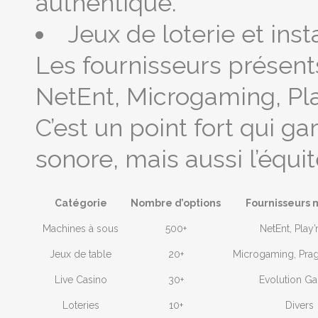
authentique.
Jeux de loterie et inst
Les fournisseurs prése
NetEnt, Microgaming, Play
C’est un point fort qui g
sonore, mais aussi l’équi
Catégorie
Nombre d’options
Fournisseurs 
Machines à sous
500+
NetEnt, Play
Jeux de table
20+
Microgaming, Prag
Live Casino
30+
Evolution G
Loteries
10+
Divers