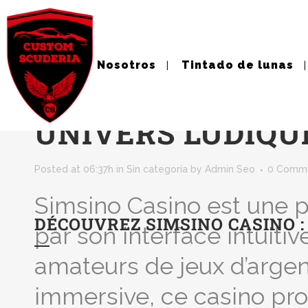
Nosotros
Tintado de lunas
19 ENE
DÉCOUVREZ
UNIVERS LUDIQU
Posted at 06:37h
in
Sin categoría
by
Admin Seo
0 Comm
Simsino Casino est une 
DÉCOUVREZ SIMSINO CASINO :
par son interface intuitiv
amateurs de jeux d’argen
immersive, ce casino prop