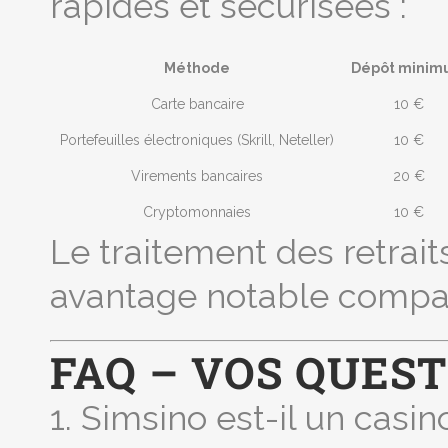
rapides et sécurisées :
Méthode
Dépôt mini
Carte bancaire
10 €
Portefeuilles électroniques (Skrill, Neteller)
10 €
Virements bancaires
20 €
Cryptomonnaies
10 €
Le traitement des retrait
avantage notable compar
FAQ – VOS QUEST
1. Simsino est-il un casino