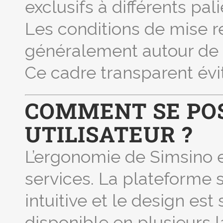
exclusifs à différents pali
Les conditions de mise r
généralement autour de 
Ce cadre transparent évi
COMMENT SE POS
UTILISATEUR ?
L’ergonomie de Simsino es
services. La plateforme 
intuitive et le design est
disponible en plusieurs l