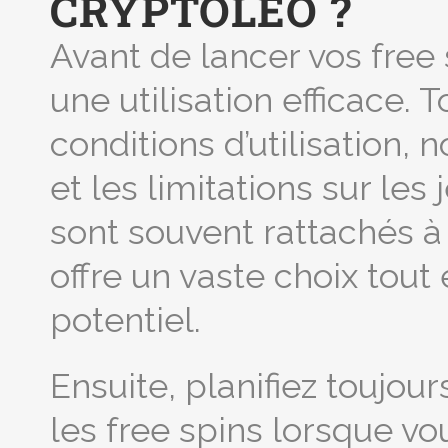
CRYPTOLEO ?
Avant de lancer vos free
une utilisation efficace. T
conditions d’utilisation
et les limitations sur les
sont souvent rattachés à
offre un vaste choix tout e
potentiel.
Ensuite, planifiez toujour
les free spins lorsque v