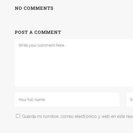
NO COMMENTS
POST A COMMENT
Guarda mi nombre, correo electrónico y web en este na