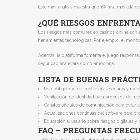
Este mini-análisis muestra que 1Win va más allá de
¿QUÉ RIESGOS ENFRENTA
Los riesgos más comunes en casinos online son el
herramientas tecnológicas. Por ejemplo, el monit
Además, la plataforma fomenta el juego responsab
seguridad financiera como emocional.
LISTA DE BUENAS PRÁCT
Uso obligatorio de contraseñas seguras y reco
Verificación de identidad para procesos de reti
Canales oficiales de comunicación para evitar a
Actualizaciones continuas del software para pr
Educación al usuario sobre riesgos digitales y
FAQ – PREGUNTAS FRECU
¿1Win Casino es una plataforma legal y regulada?