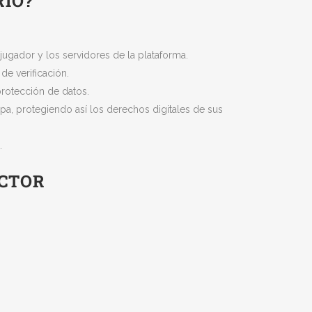
RIO?
 jugador y los servidores de la plataforma.
de verificación.
 protección de datos.
a, protegiendo así los derechos digitales de sus
.
ECTOR