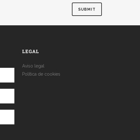
LEGAL
Aviso legal
Política de cookies