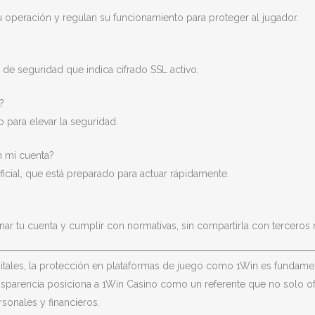
u operación y regulan su funcionamiento para proteger al jugador.
de seguridad que indica cifrado SSL activo.
?
o para elevar la seguridad.
n mi cuenta?
cial, que está preparado para actuar rápidamente.
nar tu cuenta y cumplir con normativas, sin compartirla con terceros 
gitales, la protección en plataformas de juego como 1Win es fundamen
ansparencia posiciona a 1Win Casino como un referente que no solo of
sonales y financieros.