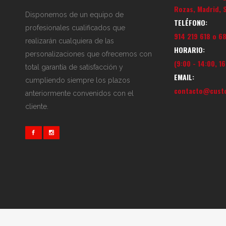
Rozas, Madrid, 
Disponemos de un equipo de
TELÉFONO:
profesionales cualificados que
914 219 618 o 6
realizarán cualquiera de las
HORARIO:
personalizaciones que ofrecemos con
(9:00 - 14:00, 16
total garantía de satisfacción y
EMAIL:
cumpliendo siempre los plazos
contacto@custo
anteriormente convenidos con el
cliente.