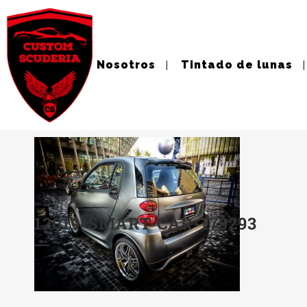
Nosotros
Tintado de lunas
09 MAY
12019-SMART-CAR-1792
Posted at 11:21h
in
by
customscuderia
0 Comments
0
12019-SMART-CAR-179293