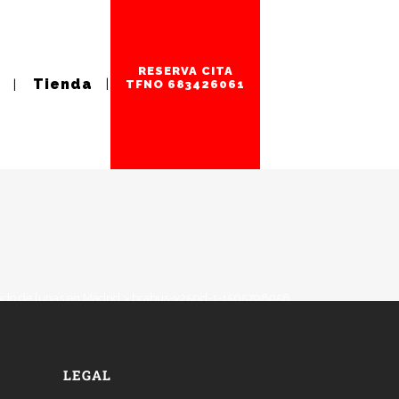
RESERVA CITA
Tienda
TFNO 683426061
ado de lunas en Madrid
>
brabus-v250d-1-1565798958
LEGAL